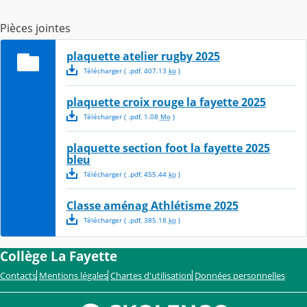
Pièces jointes
plaquette atelier rugby 2025
Télécharger
( .
pdf
,
407.13
ko
)
plaquette croix rouge la fayette 2025
Télécharger
( .
pdf
,
1.08
Mo
)
plaquette section foot la fayette 2025
bleu
Télécharger
( .
pdf
,
455.44
ko
)
Classe aménag Athlétisme 2025
Télécharger
( .
pdf
,
385.18
ko
)
Collège La Fayette
Contacts
Mentions légales
Chartes d'utilisation
Données personnelles