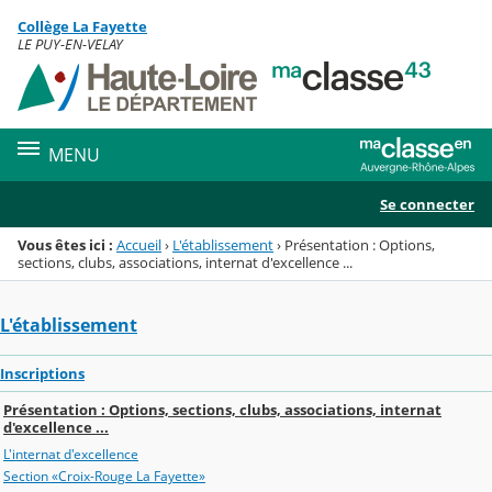
Panneau de gestion des cookies
Collège La Fayette
Menu de la rubrique
Contenu
LE PUY-EN-VELAY
MENU
Se connecter
Vous êtes ici :
Accueil
›
L'établissement
›
Présentation : Options,
sections, clubs, associations, internat d'excellence ...
L'établissement
Inscriptions
Présentation : Options, sections, clubs, associations, internat
d'excellence ...
L'internat d'excellence
Section «Croix-Rouge La Fayette»