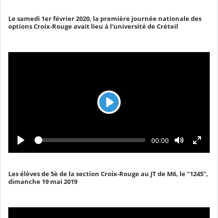
t
p
u
r
s
r
é
Le samedi 1er février 2020, la première journée nationale des
e
e
c
options Croix-Rouge avait lieu à l'université de Créteil
o
u
l
é
L
e
c
L
T
00:00
t
e
e
c
m
u
t
p
u
r
s
r
é
Les élèves de 5è de la section Croix-Rouge au JT de M6, le "1245",
e
e
c
dimanche 19 mai 2019
o
u
l
é