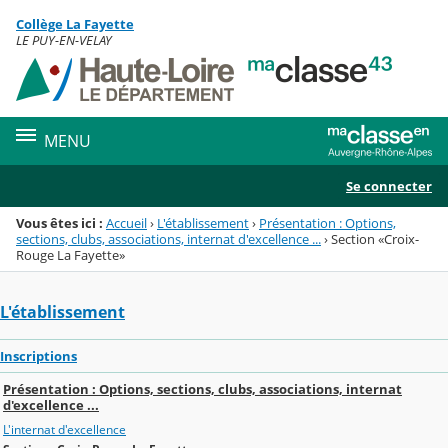
Panneau de gestion des cookies
Collège La Fayette
Menu de la rubrique
Contenu
LE PUY-EN-VELAY
MENU
Se connecter
Vous êtes ici :
Accueil
›
L'établissement
›
Présentation : Options,
sections, clubs, associations, internat d'excellence ...
›
Section «Croix-
Rouge La Fayette»
L'établissement
Inscriptions
Présentation : Options, sections, clubs, associations, internat
d'excellence ...
L'internat d'excellence