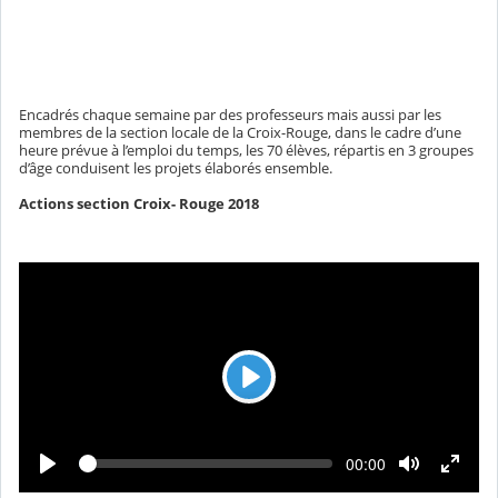
Encadrés chaque semaine par des professeurs mais aussi par les
membres de la section locale de la Croix-Rouge, dans le cadre d’une
heure prévue à l’emploi du temps, les 70 élèves, répartis en 3 groupes
d’âge conduisent les projets élaborés ensemble.
Actions section Croix- Rouge 2018
L
e
c
L
T
00:00
t
e
e
c
m
u