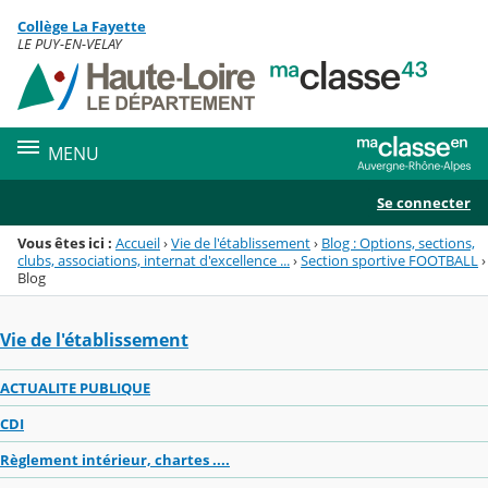
Panneau de gestion des cookies
Collège La Fayette
Menu de la rubrique
Contenu
LE PUY-EN-VELAY
MENU
Se connecter
Vous êtes ici :
Accueil
›
Vie de l'établissement
›
Blog : Options, sections,
clubs, associations, internat d'excellence ...
›
Section sportive FOOTBALL
›
Blog
Vie de l'établissement
ACTUALITE PUBLIQUE
CDI
Règlement intérieur, chartes ....