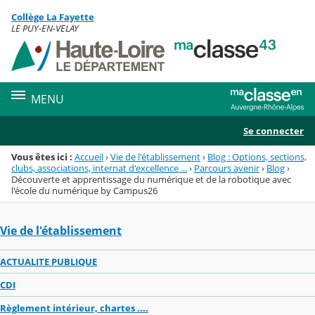
Panneau de gestion des cookies
Collège La Fayette
Menu de la rubrique
Contenu
LE PUY-EN-VELAY
MENU
Se connecter
Vous êtes ici :
Accueil
›
Vie de l'établissement
›
Blog : Options, sections,
clubs, associations, internat d'excellence ...
›
Parcours avenir
›
Blog
›
Découverte et apprentissage du numérique et de la robotique avec
l'école du numérique by Campus26
Vie de l'établissement
ACTUALITE PUBLIQUE
CDI
Règlement intérieur, chartes ....