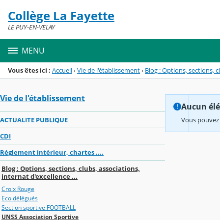
Panneau de gestion des cookies
Collège La Fayette
Menu de la rubrique
Contenu
LE PUY-EN-VELAY
MENU
Vous êtes ici :
Accueil
›
Vie de l'établissement
›
Blog : Options, sections, c
Vie de l'établissement
Aucun élém
ACTUALITE PUBLIQUE
Vous pouvez 
CDI
Règlement intérieur, chartes ....
Blog : Options, sections, clubs, associations,
internat d'excellence ...
Croix Rouge
Eco délégués
Section sportive FOOTBALL
UNSS Association Sportive