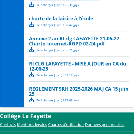
Télécharger
( .
pdf
,
195.35
ko
)
charte de la laicite à l'école
Télécharger
( .
pdf
,
168.47
ko
)
Annexe 2 au RI clg LAFAYETTE 21-06-22
Charte_internet-RGPD 02-24.pdf
Télécharger
( .
pdf
,
295.71
ko
)
RI CLG LAFAYETTE - MISE A JOUR en CA du
12-06-25
Télécharger
( .
pdf
,
467.12
ko
)
REGLEMENT SRH 2025-2026 MAJ CA 15 juin
25
Télécharger
( .
pdf
,
693.69
ko
)
Collège La Fayette
Contacts
Mentions légales
Chartes d'utilisation
Données personnelles