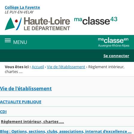
Panneau de gestion des cookies
Collège La Fayette
Menu de la rubrique
Contenu
LE PUY-EN-VELAY
MENU
Se connecter
Vous êtes ici :
Accueil
›
Vie de l'établissement
›
Règlement intérieur,
chartes ....
Vie de l'établissement
ACTUALITE PUBLIQUE
CDI
Règlement intérieur, chartes ....
Blog : Options, sections, clubs, associations, internat d'excellence ...